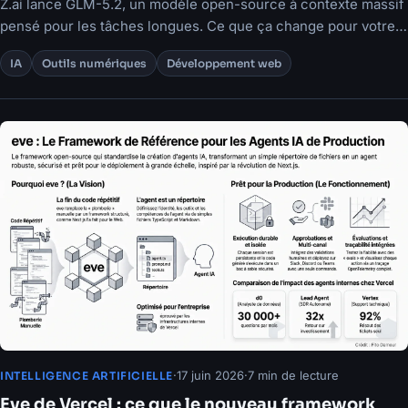
Z.ai lance GLM-5.2, un modèle open-source à contexte massif
pensé pour les tâches longues. Ce que ça change pour votre
stratégie d'outils IA.
IA
Outils numériques
Développement web
·
17 juin 2026
·
7 min de lecture
INTELLIGENCE ARTIFICIELLE
Eve de Vercel : ce que le nouveau framework