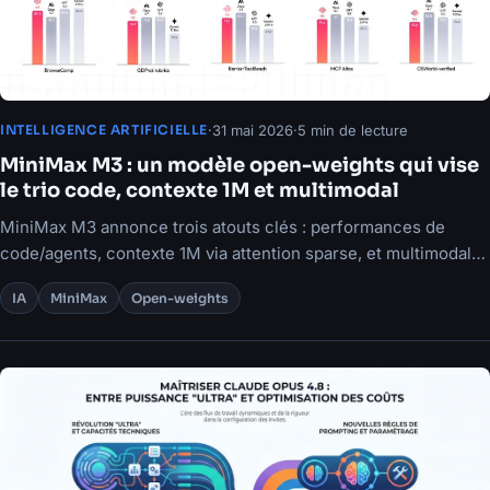
·
31 mai 2026
·
5 min de lecture
INTELLIGENCE ARTIFICIELLE
MiniMax M3 : un modèle open-weights qui vise
le trio code, contexte 1M et multimodal
MiniMax M3 annonce trois atouts clés : performances de
code/agents, contexte 1M via attention sparse, et multimodal
natif.
IA
MiniMax
Open-weights