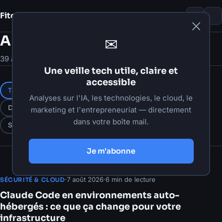
Fito Damour
Notes
Articles
✉
39 articles publiés
Une veille tech utile, claire et
accessible
Tous
Intelligence artificielle
Automatisation
Analyses sur l'IA, les technologies, le cloud, le
Développement web
Stratégie numérique
marketing et l'entrepreneuriat — directement
dans votre boîte mail.
Sécurité & Cloud
Productivité
Études de cas
Je m'abonne
·
7 août 2026
·
6 min de lecture
SÉCURITÉ & CLOUD
Claude Code en environnements auto-
hébergés : ce que ça change pour votre
infrastructure