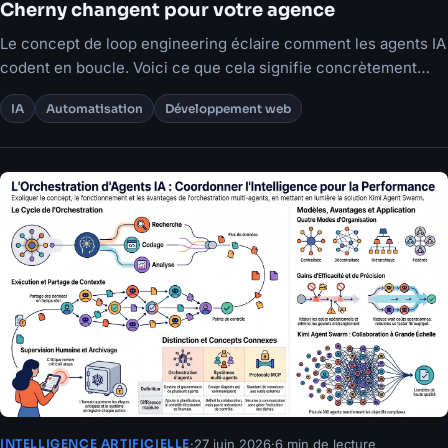
Cherny changent pour votre agence
Le concept de loop engineering éclaire comment les agents IA
codent en boucle. Voici ce que cela signifie concrètement
pour votre organisation.
IA
Automatisation
Développement web
·
27 juin 2026
·
6 min de lecture
INTELLIGENCE ARTIFICIELLE