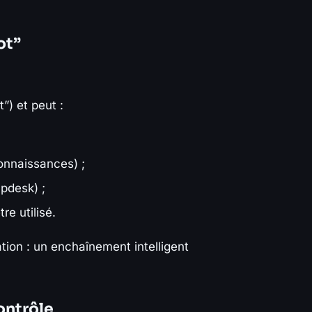
ot”
t”) et peut :
onnaissances) ;
lpdesk) ;
re utilisé.
tion : un enchaînement intelligent
ontrôle