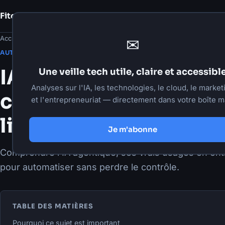
Fito Damour
Notes
Accueil
›
Articles
›
Automatisation
✉
·
29 mai 2026
·
7 min de lecture
AUTOMATISATION
IA agentique en 2026 
Une veille tech utile, claire et accessibl
Analyses sur l'IA, les technologies, le cloud, le market
chatbot à des workfl
et l'entrepreneuriat — directement dans votre boîte ma
livrent
Je m'abonne
Comprendre l'IA agentique, ses vrais usages en ent
pour automatiser sans perdre le contrôle.
TABLE DES MATIÈRES
Pourquoi ce sujet est important