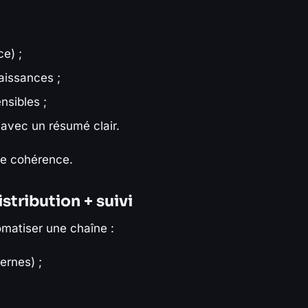
e) ;
aissances ;
nsibles ;
avec un résumé clair.
 de cohérence.
stribution + suivi
omatiser une chaîne :
ernes) ;