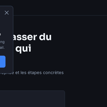
: passer du
e
ing
ows qui
il.
reprise et les étapes concrètes