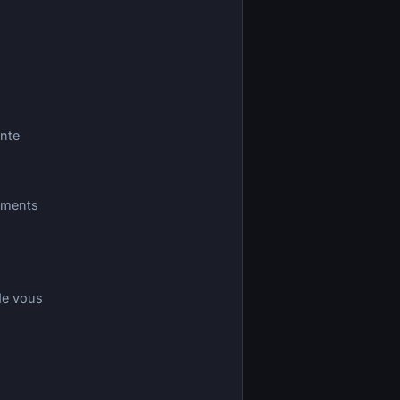
ente
cuments
de vous