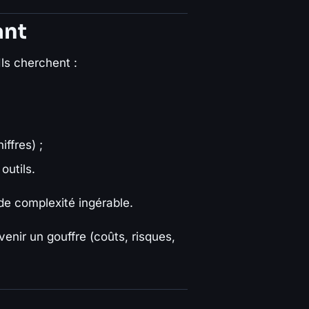
ant
ls cherchent :
iffres) ;
outils.
 de complexité ingérable.
enir un gouffre (coûts, risques,