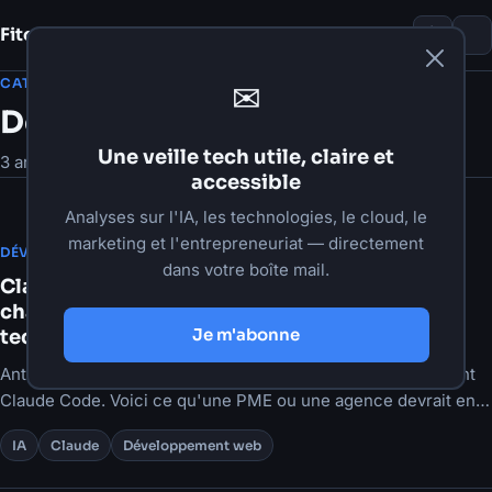
Fito Damour
Notes
CATÉGORIE
✉
Développement web
Une veille tech utile, claire et
3 articles
accessible
Analyses sur l'IA, les technologies, le cloud, le
marketing et l'entrepreneuriat — directement
·
23 juin 2026
·
7 min de lecture
DÉVELOPPEMENT WEB
dans votre boîte mail.
Claude Code à grande échelle : ce que ça
change pour votre agence ou votre équipe
Je m'abonne
technique
Anthropic dévoile comment les grandes équipes configurent
Claude Code. Voici ce qu'une PME ou une agence devrait en
retenir.
IA
Claude
Développement web