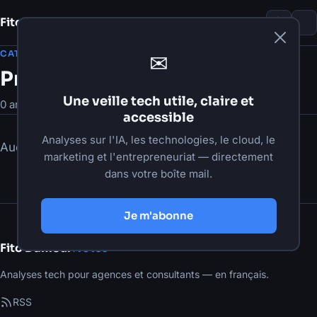
Fito Damour
Notes
CATÉGORIE
✉
Productivité
Une veille tech utile, claire et
0 articles
accessible
Analyses sur l'IA, les technologies, le cloud, le
Aucun article dans cette catégorie pour le moment.
marketing et l'entrepreneuriat — directement
dans votre boîte mail.
Je m'abonne
Fito Damour
Notes
Analyses tech pour agences et consultants — en français.
RSS