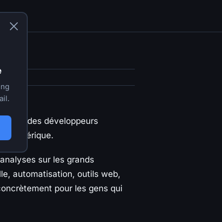
e
ing
il.
s web, des développeurs
ion numérique.
 analyses sur les grands
le, automatisation, outils web,
 concrètement pour les gens qui