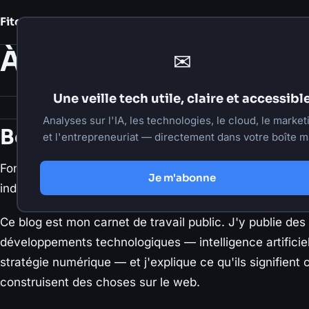
Fito Damour
Notes
À propos
✉
Une veille tech utile, claire et accessibl
Analyses sur l'IA, les technologies, le cloud, le market
Bonjour, je suis Fito Damour.
et l'entrepreneuriat — directement dans votre boîte ma
Fondateur de
FD Stratégies
, j'accompagne des agence
Je m'abonne
indépendants et des entreprises dans leur transformat
Ce blog est mon carnet de travail public. J'y publie des
développements technologiques — intelligence artificiel
stratégie numérique — et j'explique ce qu'ils signifient
construisent des choses sur le web.