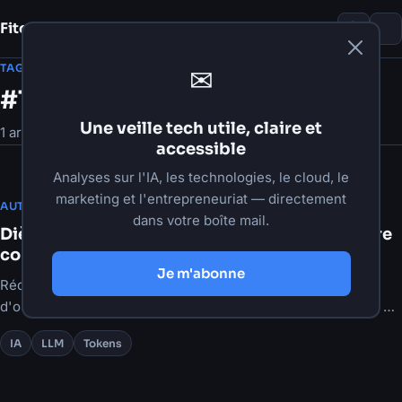
Fito Damour
Notes
TAG
✉
#Tokens
Une veille tech utile, claire et
1 article
accessible
Analyses sur l'IA, les technologies, le cloud, le
marketing et l'entrepreneuriat — directement
·
21 mai 2026
·
6 min de lecture
AUTOMATISATION
dans votre boîte mail.
Diète de tokens : Caveman vs RTK pour réduire
coûts et latence des LLM
Je m'abonne
Réduisez coûts et latence des LLM avec deux formats
d'output (Caveman et RTK) + modèles de prompts et règles de
choix.
IA
LLM
Tokens