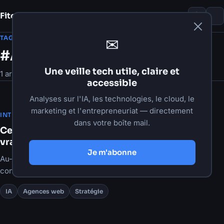
Fito Damour
Notes
TAG
✉
#Agences web
Une veille tech utile, claire et
1 article
accessible
Analyses sur l'IA, les technologies, le cloud, le
marketing et l'entrepreneuriat — directement
·
13 mai 2026
·
3 min de lecture
INTELLIGENCE ARTIFICIELLE
dans votre boîte mail.
Ce que les tendances IA de 2026 signifient
vraiment pour votre agence
Je m'abonne
Au-delà du battage médiatique, voici les changements
concrets que l'IA apporte aux agences web en 2026 — et
comment en tirer parti avant vos concurrents.
IA
Agences web
Stratégie