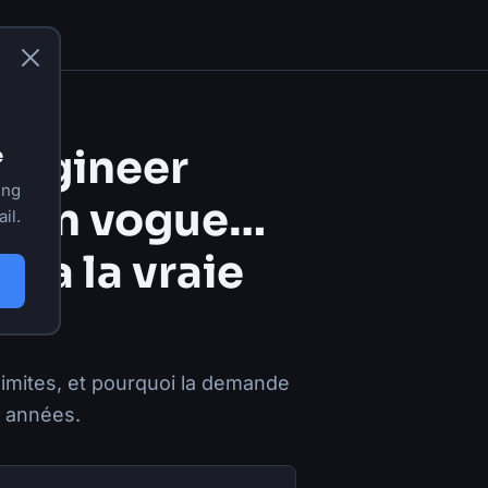
Engineer
e
ing
le en vogue…
il.
era la vraie
limites, et pourquoi la demande
s années.