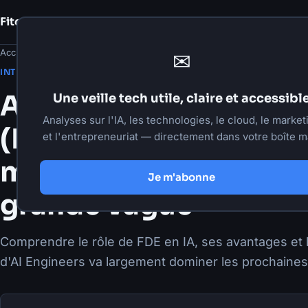
Fito Damour
Notes
Accueil
›
Articles
›
Intelligence artificielle
✉
·
2 juin 2026
·
6 min de lecture
INTELLIGENCE ARTIFICIELLE
AI Forward Deployed 
Une veille tech utile, claire et accessibl
Analyses sur l'IA, les technologies, le cloud, le market
(FDE) : un nouveau rô
et l'entrepreneuriat — directement dans votre boîte ma
mais l'AI Engineer rest
Je m'abonne
grande vague
Comprendre le rôle de FDE en IA, ses avantages et 
d'AI Engineers va largement dominer les prochaine