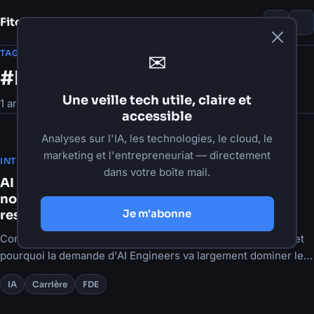
Fito Damour
Notes
TAG
✉
#FDE
Une veille tech utile, claire et
1 article
accessible
Analyses sur l'IA, les technologies, le cloud, le
marketing et l'entrepreneuriat — directement
·
2 juin 2026
·
6 min de lecture
INTELLIGENCE ARTIFICIELLE
dans votre boîte mail.
AI Forward Deployed Engineer (FDE) : un
nouveau rôle en vogue… mais l'AI Engineer
Je m'abonne
restera la vraie grande vague
Comprendre le rôle de FDE en IA, ses avantages et limites, et
pourquoi la demande d'AI Engineers va largement dominer les
prochaines années.
IA
Carrière
FDE