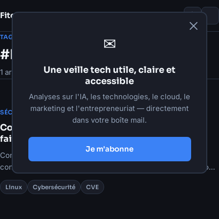
Fito Damour
Notes
TAG
✉
#Linux
Une veille tech utile, claire et
1 article
accessible
Analyses sur l'IA, les technologies, le cloud, le
marketing et l'entrepreneuriat — directement
·
18 mai 2026
·
6 min de lecture
SÉCURITÉ & CLOUD
dans votre boîte mail.
Copy Fail (CVE-2026-31431) : comprendre la
faille et réduire le risque sur Linux
Je m'abonne
Comprendre Copy Fail (CVE-2026-31431) et les mesures
concrètes pour réduire le risque sur vos serveurs Linux, cloud
et conteneurs.
Linux
Cybersécurité
CVE