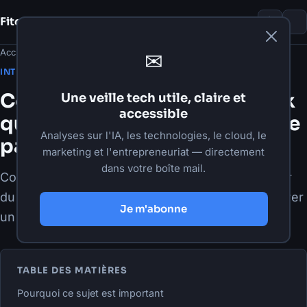
Fito Damour
Notes
Accueil
›
Articles
›
Intelligence artificielle
✉
·
26 mai 2026
·
6 min de lecture
INTELLIGENCE ARTIFICIELLE
Codex Harness : le framework
Une veille tech utile, claire et
accessible
qui rend la génération de code
Analyses sur l'IA, les technologies, le cloud, le
par IA testable et fiable
marketing et l'entrepreneuriat — directement
dans votre boîte mail.
Comprendre le Codex Evaluation Harness : tester
du code généré par IA, mesurer pass@k et intégrer
Je m'abonne
un harnais sécurisé dans votre CI/CD.
TABLE DES MATIÈRES
Pourquoi ce sujet est important