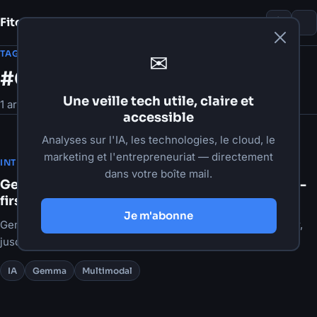
Fito Damour
Notes
TAG
✉
#Gemma
Une veille tech utile, claire et
1 article
accessible
Analyses sur l'IA, les technologies, le cloud, le
marketing et l'entrepreneuriat — directement
·
3 juin 2026
·
6 min de lecture
INTELLIGENCE ARTIFICIELLE
dans votre boîte mail.
Gemma 4 Unified 12B : l'IA multimodale "local-
first" qui change la donne
Je m'abonne
Gemma 4 Unified 12B apporte vision + audio sans encodeur,
jusqu'à 256K de contexte, et ouvre de vrais usages IA sur
appareils.
IA
Gemma
Multimodal